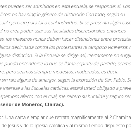
tes pueden ser admitidos en esta escuela, se responde: sí. Los
licos: no hay ningún género de distinción Con todo, según su
ejercicio para tal o cual individuo. Si se presenta algún cas
ual no crea poder usar sus facultades discrecionales, entonces
ases, los maestros nunca deben hacer distinciones entre protesta
ólicos decir nada contra los protestantes ni tampoco viceversa: 
a distinción. Si la Escuela se dirige así, ciertamente no surgi
e pueda entenderse lo que se llama espíritu de partido, seamo
ngre, pero seamos siempre modestos, moderados, es decir,
sin raíz alguna de amargor, según la expresión de San Pablo. Si
e interese a las Escuelas católicas, estará usted obligado a pre
spetuoso afecto con el cual, me reitero su humilde y seguro ser
 señor de Moneroc, Clairac).
. Una carta ejemplar que retrata magníficamente al P.Chamina
go de Jesús y de la Iglesia católica y al mismo tiempo dispuesto p