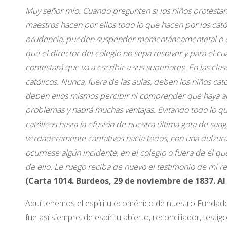
Muy señor mío. Cuando pregunten si los niños protestan
maestros hacen por ellos todo lo que hacen por los cató
prudencia, pueden suspender momentáneamentetal o cual 
que el director del colegio no sepa resolver y para el c
contestará que va a escribir a sus superiores. En las cl
católicos. Nunca, fuera de las aulas, deben los niños cat
deben ellos mismos percibir ni comprender que haya algun
problemas y habrá muchas ventajas. Evitando todo lo qu
católicos hasta la efusión de nuestra última gota de sa
verdaderamente caritativos hacia todos, con una dulzura 
ocurriese algún incidente, en el colegio o fuera de él qu
de ello. Le ruego reciba de nuevo el testimonio de mi re
(Carta 1014. Burdeos, 29 de noviembre de 1837. Al
Aquí tenemos el espíritu ecoménico de nuestro Fundador
fue así siempre, de espíritu abierto, reconciliador, testi