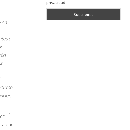
privacidad
o en
ntes y
no
rán
s
venirme
vidor.
de. Él
ara que