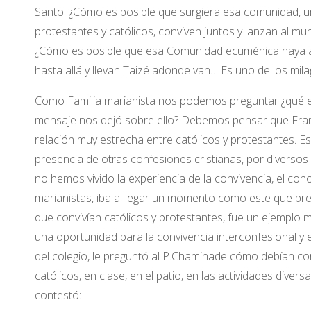
Santo. ¿Cómo es posible que surgiera esa comunidad, u
protestantes y católicos, conviven juntos y lanzan al m
¿Cómo es posible que esa Comunidad ecuménica haya at
hasta allá y llevan Taizé adonde van… Es uno de los mi
Como Familia marianista nos podemos preguntar ¿qué e
mensaje nos dejó sobre ello? Debemos pensar que Franc
relación muy estrecha entre católicos y protestantes. E
presencia de otras confesiones cristianas, por diversos
no hemos vivido la experiencia de la convivencia, el cono
marianistas, iba a llegar un momento como este que pres
que convivían católicos y protestantes, fue un ejemplo m
una oportunidad para la convivencia interconfesional y e
del colegio, le preguntó al P.Chaminade cómo debían con
católicos, en clase, en el patio, en las actividades diver
contestó: