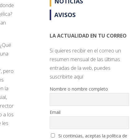
NOTICIAS
, donde
AVISOS
élica?
jan
LA ACTUALIDAD EN TU CORREO
 ¿Qué
Si quieres recibir en el correo un
 una
resumen mensual de las últimas
entradas de la web, puedes
”, pero
suscribirte aquí
es
n la
Nombre o nombre completo
ial,
irector
Email
o a los
 les
Si continúas, aceptas la política de