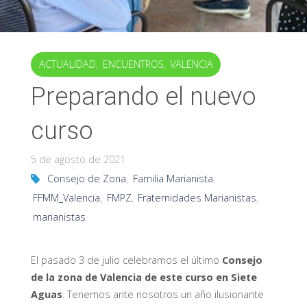
ACTUALIDAD
,
ENCUENTROS
,
VALENCIA
Preparando el nuevo
curso
5 de agosto de 2021
Consejo de Zona
,
Familia Marianista
,
FFMM_Valencia
,
FMPZ
,
Fraternidades Marianistas
,
marianistas
El pasado 3 de julio celebramos el último
Consejo
de la zona de Valencia de este curso en Siete
Aguas
. Tenemos ante nosotros un año ilusionante