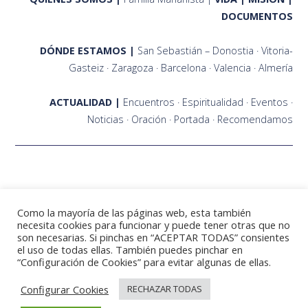
DOCUMENTOS
DÓNDE ESTAMOS
San Sebastián – Donostia
Vitoria-
Gasteiz
Zaragoza
Barcelona
Valencia
Almería
ACTUALIDAD
Encuentros
Espiritualidad
Eventos
Noticias
Oración
Portada
Recomendamos
Como la mayoría de las páginas web, esta también
necesita cookies para funcionar y puede tener otras que no
son necesarias. Si pinchas en “ACEPTAR TODAS” consientes
el uso de todas ellas. También puedes pinchar en
©2021 Fraternidades Marianistas Zaragoza
“Configuración de Cookies” para evitar algunas de ellas.
Contacto
Política de Privacidad
Política de Cookies
Aviso Legal
Mapa del sitio
Configurar Cookies
RECHAZAR TODAS