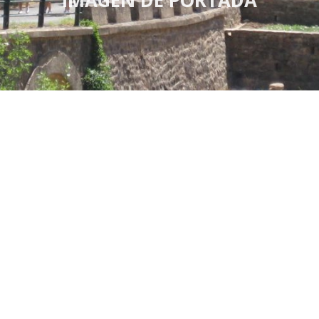
IMAGEN DE PORTADA
«Testigos del amor preferencial de Dios por los
pobres»
21 de abril de 2021
IMAGEN DE PORTADA
«Haced lo que Él os diga»
21 de abril de 2021