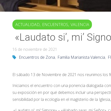
ACTUALIDAD
,
ENCUENTROS
,
VALENCIA
«Laudato si’, mi’ Sign
16 de noviembre de 2021
Encuentros de Zona
,
Familia Marianista Valencia
,
F
El sábado 13 de Noviembre de 2021 nos reunimos los f
Iniciamos el encuentro con una ponencia dialogada con
su exposición en por qué debemos incluir una perspectiv
sensibilidad por la ecología en el magisterio de la Igles
«Laudato si’, mi’ Signore» – «Alabado seas, mi Señor»,