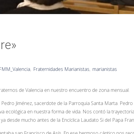
ore»
FMM_Valencia
,
Fraternidades Marianistas
,
marianistas
raternos de Valencia en nuestro encuentro de zona mensual.
 Pedro Jiménez, sacerdote de la Parroquia Santa Marta. Pedro
a ecológica en nuestra forma de vida. Nos contó la trayectoria
ia, ya desde mucho antes de la Encíclica Laudato Si del Papa Fran
 cantaba san Francisco de Asís. En ese hermoso cántico nos re