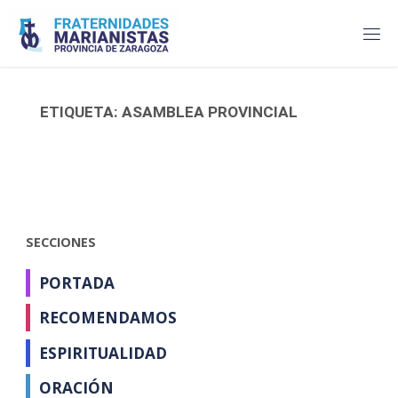
Saltar
al
contenido
ETIQUETA:
ASAMBLEA PROVINCIAL
SECCIONES
PORTADA
RECOMENDAMOS
ESPIRITUALIDAD
ORACIÓN