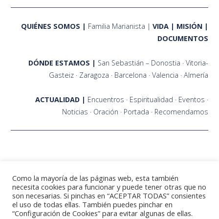
QUIÉNES SOMOS
Familia Marianista
VIDA
MISIÓN
DOCUMENTOS
DÓNDE ESTAMOS
San Sebastián – Donostia
Vitoria-
Gasteiz
Zaragoza
Barcelona
Valencia
Almería
ACTUALIDAD
Encuentros
Espiritualidad
Eventos
Noticias
Oración
Portada
Recomendamos
Como la mayoría de las páginas web, esta también
necesita cookies para funcionar y puede tener otras que no
son necesarias. Si pinchas en “ACEPTAR TODAS” consientes
el uso de todas ellas. También puedes pinchar en
©2021 Fraternidades Marianistas Zaragoza
“Configuración de Cookies” para evitar algunas de ellas.
Contacto
Política de Privacidad
Política de Cookies
Aviso Legal
Mapa del sitio