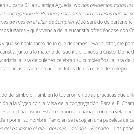
 en su carta 91 a su amiga Águeda:
No nos olvidemos, todos los
 la Congregación de Burdeos, para ofrecerlo con Jesús que allí s
nes de mes en el altar de Lompian.
¡Qué sentido de pertenencia
sos lugares y qué vivencia de la eucaristía ofreciéndose con Cr
y que se habla tanto de lo que debemos llevar al altar, me pa
ucaristía, junto a la materia del sacrificio, unidos a Cristo. De he
aristía la lista de quienes celebran su cumpleaños, la lista de l
can incluso cada semana las fotos de una clase del colegio.
ido del símbolo. También lo tuvieron en otras prácticas que uní
ión a la Virgen con la Misa de la congregación. Para el P. Cha
mesas del bautismo. Esta ceremonia la hacían con una vela enc
podían poner su nombre. También se recogían una papeleta de c
s del bautismo el día… del mes… del año… Firmado….
Las pape