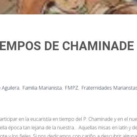
TIEMPOS DE CHAMINADE
 Aguilera
,
Familia Marianista
,
FMPZ
,
Fraternidades Mariansta
rticipar en la eucaristía en tiempo del P. Chaminade y en el nue
lla época tan lejana de la nuestra… Aquellas misas en latín y d
ote y los fieles. Si nos dedicamos con cariño a descubrir algun