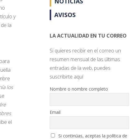
NOTICIAS
 no
AVISOS
ículo y
 de la
LA ACTUALIDAD EN TU CORREO
Si quieres recibir en el correo un
resumen mensual de las últimas
 para
entradas de la web, puedes
uella
suscribirte aquí
umbre
ía los
Nombre o nombre completo
 se
dre
Email
mbres
ibe el
Si continúas, aceptas la política de