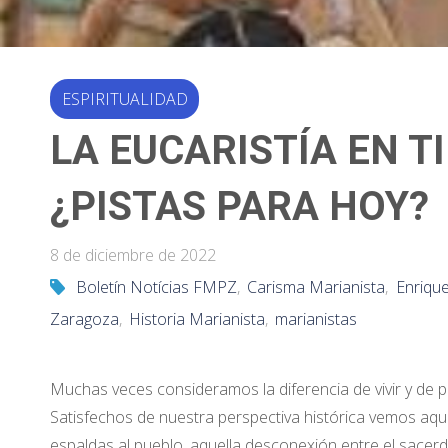
ESPIRITUALIDAD
LA EUCARISTÍA EN 
¿PISTAS PARA HOY?
8 de diciembre de 2022
Boletín Notícias FMPZ
,
Carisma Marianista
,
Enrique
Zaragoza
,
Historia Marianista
,
marianistas
Muchas veces consideramos la diferencia de vivir y de pa
Satisfechos de nuestra perspectiva histórica vemos aque
espaldas al pueblo, aquella desconexión entre el sacerd