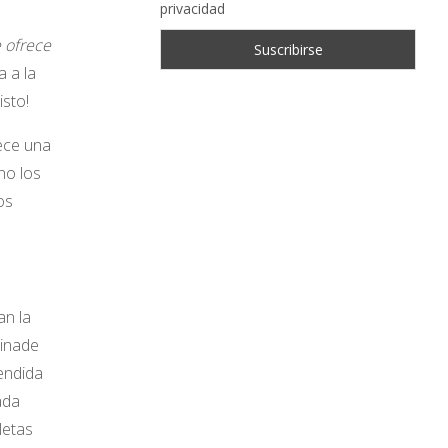
privacidad
e ofrece
 a la
isto!
rece una
cho los
os
an la
minade
endida
ada
letas