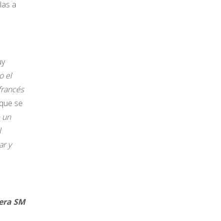
las a
uy
o el
francés
 que se
e un
l
ar y
SM