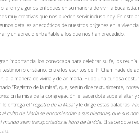
llaron y algunos enfoques en su manera de vivir la Eucaristía,
es muy creativas que nos pueden servir incluso hoy. En este art
lgunos detalles anecdóticos de nuestros orígenes en la vivencia
rar y un aprecio entrañable a los que nos han precedido.
gran importancia: los convocaba para celebrar su fe, los reunía
su testimonio cristiano. Entre los escritos del P. Chaminade de aq
ón, a la manera de vivirla y de animarla. Hubo una curiosa cost
mado “Registro de la misa”, que, según dice textualmente,
conten
ores
. En la misa de la congregación, el sacerdote sube al altar y
 le entrega el “
registro de la Misa”
y le dirige estas palabras:
Pa
s al culto de María se encomiendan a sus plegarias, que sus no
l mundo sean transportados al libro de la vida.
El sacerdote rec
áliz.