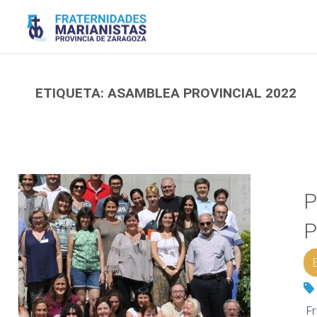
Saltar
al
contenido
ETIQUETA:
ASAMBLEA PROVINCIAL 2022
P
P
Fr