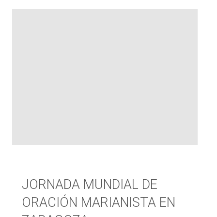
la
Compañía
de
María
en
Zaragoza"
JORNADA MUNDIAL DE
ORACIÓN MARIANISTA EN