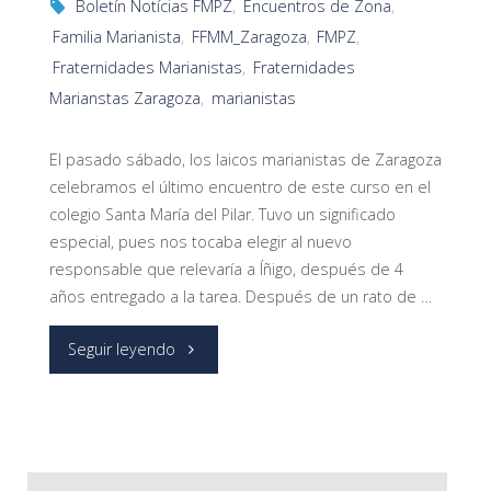
Boletín Notícias FMPZ
,
Encuentros de Zona
,
Familia Marianista
,
FFMM_Zaragoza
,
FMPZ
,
Fraternidades Marianistas
,
Fraternidades
Marianstas Zaragoza
,
marianistas
El pasado sábado, los laicos marianistas de Zaragoza
celebramos el último encuentro de este curso en el
colegio Santa María del Pilar. Tuvo un significado
especial, pues nos tocaba elegir al nuevo
responsable que relevaría a Íñigo, después de 4
años entregado a la tarea. Después de un rato de …
"Nuevo
Seguir leyendo
responsable
de
Zaragoza: