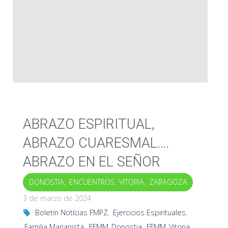
presencia
marianista
en
nuestras
periferias"
ABRAZO ESPIRITUAL,
ABRAZO CUARESMAL….
ABRAZO EN EL SEÑOR
DONOSTIA
,
ENCUENTROS
,
VITORIA
,
ZARAGOZA
3 de marzo de 2024
Boletín Notícias FMPZ
,
Ejercicios Espirituales
,
Familia Marianista
,
FFMM_Donostia
,
FFMM_Vitoria
,