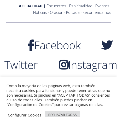
ACTUALIDAD
Encuentros
Espiritualidad
Eventos
Noticias
Oración
Portada
Recomendamos
Facebook
Twitter
Instagra
YouTube
Como la mayoría de las páginas web, esta también
necesita cookies para funcionar y puede tener otras que no
son necesarias. Si pinchas en “ACEPTAR TODAS” consientes
el uso de todas ellas. También puedes pinchar en
©2021 Fraternidades Marianistas Zaragoza
“Configuración de Cookies” para evitar algunas de ellas.
Contacto
Política de Privacidad
Política de Cookies
Aviso Legal
Mapa del sitio
Configurar Cookies
RECHAZAR TODAS