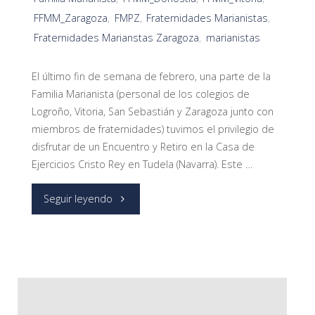
FFMM_Zaragoza
,
FMPZ
,
Fraternidades Marianistas
,
Fraternidades Marianstas Zaragoza
,
marianistas
El último fin de semana de febrero, una parte de la
Familia Marianista (personal de los colegios de
Logroño, Vitoria, San Sebastián y Zaragoza junto con
miembros de fraternidades) tuvimos el privilegio de
disfrutar de un Encuentro y Retiro en la Casa de
Ejercicios Cristo Rey en Tudela (Navarra). Este …
"Abrazo
Seguir leyendo
espiritual,
abrazo
cuaresmal….