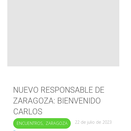
ABRAZO
EN
EL
SEÑOR"
NUEVO RESPONSABLE DE
ZARAGOZA: BIENVENIDO
CARLOS
22 de julio de 2023
ENCUENTROS
,
ZARAGOZA