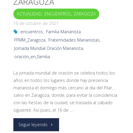
ZARAGOZA
ACTUALIDAD
,
ENCUENTROS
,
ZARAGOZA
16 de octubre de 2021
encuentros
,
Familia Marianista
,
FFMM_Zaragoza
,
Fraternidades Marianistas
,
Jornada Mundial Oración Marianista
,
oración_en_familia
La jornada mundial de oración se celebra todos los
años en todos los lugares donde hay presencia
marianista el domingo más cercano al día del Pilar…
salvo en Zaragoza, donde, para evitar la coincidencia
con las fiestas de la ciudad, se traslada al sábado
siguiente. Así pues, el 16 de …
"Jornada
Seguir leyendo