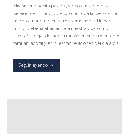
Misión, que bonita palabra, somos misioneros al
servicio del mundo, viviendo con toda la fuerza y con
mucho amor entre nuestros semejantes. Nuestra
misión debería abarcar toda nuestra vida como
laicos. Sin dejar de lado la misión en nuestro entorno
familiar, laboral y en nuestras relaciones del día a día,
…
"La
Seguir leyendo
mesa
por
la
hospitalidad,
una