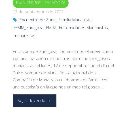
ENCUENTROS
,
ZARAGOZA
17 de septiembre de 2022
Encuentro de Zona
,
Familia Marianista
,
FFMM_Zaragoza
,
FMPZ
,
Fraternidades Marianistas
,
marianistas
En la zona de Zaragoza, comenzamos el nuevo curso
con una invitación de nuestros hermanos religiosos
marianistas: el lunes, 12 de septiembre, fue el día del
Dulce Nombre de María, fiesta patronal de la
Compañía de María, y lo celebramos en familia con
una eucaristía en la que nos unimos religiosas, …
"Fiesta
Seguir leyendo
patronal
de